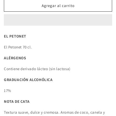
para
para
El
El
Agregar al carrito
Petonet
Petonet
70
70
cl.
cl.
EL PETONET
El Petonet 70 cl.
ALÉRGENOS
Contiene derivado lácteo (sin lactosa)
GRADUACIÓN ALCOHÓLICA
17%
NOTA DE CATA
Textura suave, dulce y cremosa. Aromas de coco, canela y