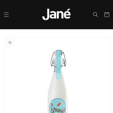
Ir
directamente
al contenido
Carrito
Ir
directamente
a la
información
del producto