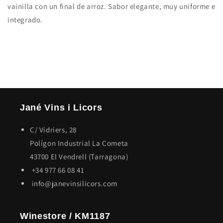
vainilla con un final de arroz. Sabor elegante, muy uniforme e
integrado.
Jané Vins i Licors
C/ Vidriers, 28
Polígon Industrial La Cometa
43700 El Vendrell (Tarragona)
+34 977 66 08 41
info@janevinsilicors.com
Winestore / KM1187