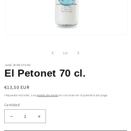
Abrir
elemento
multimedia
1
de
1
/
2
en
una
ventana
JANÉ WINESTORE
modal
El Petonet 70 cl.
Precio
€13,50 EUR
habitual
Impuesto incluido. Los
gastos de envío
se calculan en la pantalla de pago.
Cantidad
Reducir
Aumentar
cantidad
cantidad