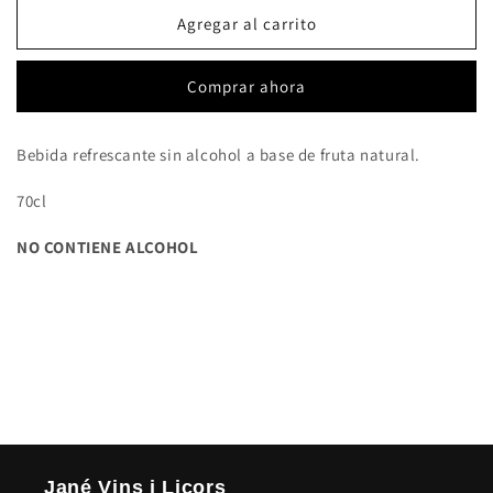
para
para
Fresh
Fresh
Agregar al carrito
Zero
Zero
de
de
Comprar ahora
Mora
Mora
Bebida refrescante sin alcohol a base de fruta natural.
70cl
NO CONTIENE ALCOHOL
Jané Vins i Licors