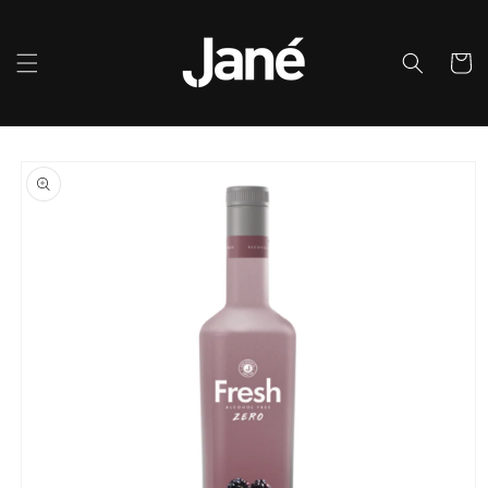
Ir
directamente
al contenido
Carrito
Ir
directamente
a la
información
del producto