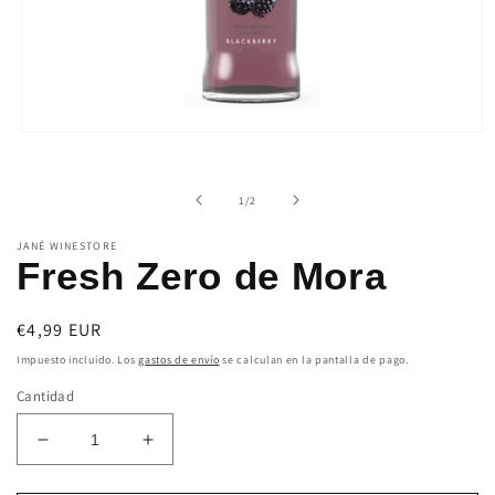
Abrir
elemento
multimedia
1
de
1
/
2
en
una
ventana
JANÉ WINESTORE
modal
Fresh Zero de Mora
Precio
€4,99 EUR
habitual
Impuesto incluido. Los
gastos de envío
se calculan en la pantalla de pago.
Cantidad
Reducir
Aumentar
cantidad
cantidad